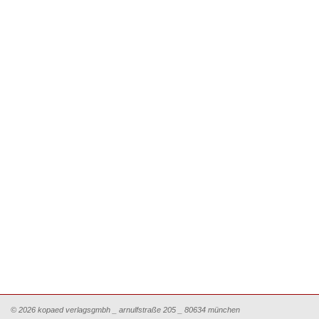
© 2026 kopaed verlagsgmbh _ arnulfstraße 205 _ 80634 münchen