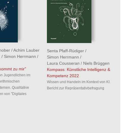
hober
/
Achim Lauber
Senta Pfaff-Rüdiger
/
h
/
Simon Herrmann
/
Simon Herrmann
/
Laura Cousseran
/
Niels Brüggen
 kommt zu mir"
Kompass: Künstliche Intelligenz &
n Jugendlichen im
Kompetenz 2022
orithmischen
Wissen und Handeln im Kontext von KI.
emen. Qualitative
Bericht zur Repräsentativbefragung
n von "Digitales