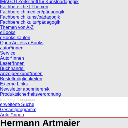
IMAGO | Zeitschrift für Kunstpädagogik
Fachbereiche | Themen
Fachbereich medien/pädagogik
Fachbereich kunst/pädagogik
Fachbereich kultur/pädagogik
Themen von A-Z
eBooks
eBooks kaufen
Open Access eBooks
autor*innen
Service
Autor*innen
Leser*innen
Buchhandel
Anzeigenkund*innen
Bestellmöglichkeiten
Externe Links
Newsletter abonnieren/k
Produktsicherheitsverordnung
erweiterte Suche
Gesamtprogramm
Autor*innen
Hermann Artmaier