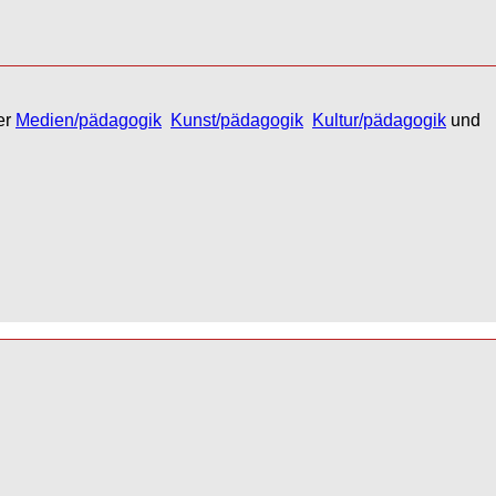
er
Medien/pädagogik

Kunst/pädagogik

Kultur/pädagogik
und