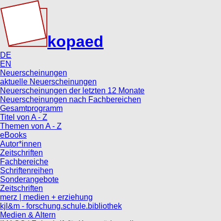
kopaed
DE
EN
Neuerscheinungen
aktuelle Neuerscheinungen
Neuerscheinungen der letzten 12 Monate
Neuerscheinungen nach Fachbereichen
Gesamtprogramm
Titel von A - Z
Themen von A - Z
eBooks
Autor*innen
Zeitschriften
Fachbereiche
Schriftenreihen
Sonderangebote
Zeitschriften
merz | medien + erziehung
kjl&m - forschung.schule.bibliothek
Medien & Altern