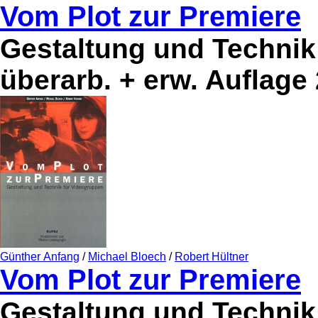
Vom Plot zur Premiere
Gestaltung und Technik 
überarb. + erw. Auflage
Günther Anfang
/
Michael Bloech
/
Robert Hültner
Vom Plot zur Premiere
Gestaltung und Technik