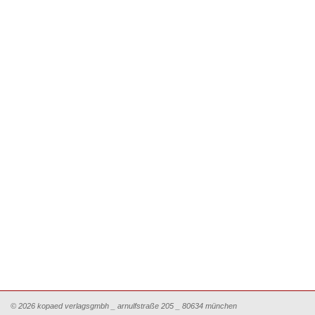
© 2026 kopaed verlagsgmbh _ arnulfstraße 205 _ 80634 münchen