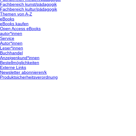
Fachbereich kunst/pädagogik
Fachbereich kultur/pädagogik
Themen von A-Z
eBooks
eBooks kaufen
Open Access eBooks
autor*innen
Service
Autor*innen
Leser*innen
Buchhandel
Anzeigenkund*innen
Bestellmöglichkeiten
Externe Links
Newsletter abonnieren/k
Produktsicherheitsverordnung