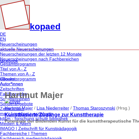
kopaed
DE
EN
Neuerscheinungen
aktuelle Neuerscheinungen
Neuerscheinungen der letzten 12 Monate
Neuerscheinungen nach Fachbereichen
facebook
Gesamtprogramm
Titel von A - Z
Themen von A - Z
eBooks
Gesamtprogramm
Autor*innen
Autor*innen
Zeitschriften
Hartmut Majer
Fachbereiche
Schriftenreihen
Sonderangebote
Hartmut Majer
/
Lisa Niederreiter
/
Thomas Staroszynski
(Hrsg.)
Zeitschriften
merz | medien + erziehung
Kunstbasierte Zugänge zur Kunsttherapie
kjl&m - forschung.schule.bibliothek
Potentiale der Bildenden Kunst für die kunsttherapeutische Th
Medien & Altern
IMAGO | Zeitschrift für Kunstpädagogik
Fachbereiche | Themen
Fachbereich medien/pädagogik