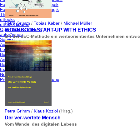
Fachbereich kunst/pädagogik
Fachbereich kultur/pädagogik
Themen von A-Z
eBooks
Petra Grimm
/
Tobias Keber
/
Michael Müller
eBooks kaufen
Open Access eBooks
WORKBOOK START-UP WITH ETHICS
autor*innen
Mit der SEC-Methode ein werteorientiertes Unternehmen entwi
Service
Autor*innen
Leser*innen
Buchhandel
Anzeigenkund*innen
Bestellmöglichkeiten
Externe Links
Newsletter abonnieren/k
Produktsicherheitsverordnung
Petra Grimm
/
Klaus Koziol
(Hrsg.)
Der ver-wertete Mensch
Vom Wandel des digitalen Lebens