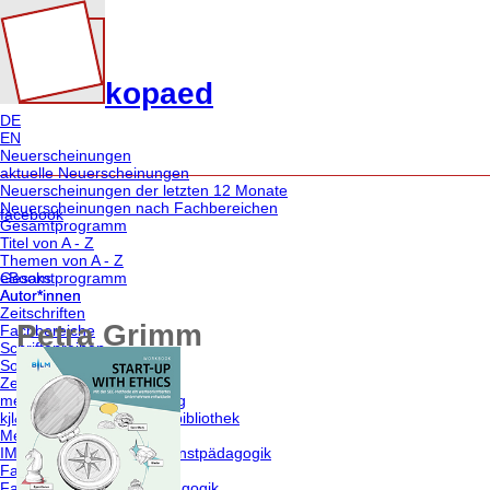
kopaed
DE
EN
Neuerscheinungen
aktuelle Neuerscheinungen
Neuerscheinungen der letzten 12 Monate
Neuerscheinungen nach Fachbereichen
facebook
Gesamtprogramm
Titel von A - Z
Themen von A - Z
eBooks
Gesamtprogramm
Autor*innen
Autor*innen
Zeitschriften
Petra Grimm
Fachbereiche
Schriftenreihen
Sonderangebote
Zeitschriften
merz | medien + erziehung
kjl&m - forschung.schule.bibliothek
Medien & Altern
IMAGO | Zeitschrift für Kunstpädagogik
Fachbereiche | Themen
Fachbereich medien/pädagogik