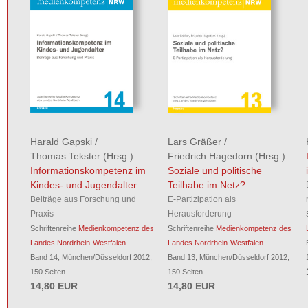
Harald Gapski
/
Lars Gräßer
/
Thomas Tekster
(Hrsg.)
Friedrich Hagedorn
(Hrsg.)
Informationskompetenz im
Soziale und politische
Kindes- und Jugendalter
Teilhabe im Netz?
Beiträge aus Forschung und
E-Partizipation als
Praxis
Herausforderung
Schriftenreihe
Medienkompetenz des
Schriftenreihe
Medienkompetenz des
Landes Nordrhein-Westfalen
Landes Nordrhein-Westfalen
Band 14, München/Düsseldorf 2012,
Band 13, München/Düsseldorf 2012,
150 Seiten
150 Seiten
14,80 EUR
14,80 EUR