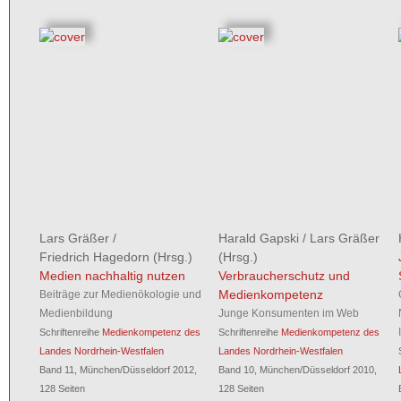
Lars Gräßer
/
Harald Gapski
/
Lars Gräßer
Friedrich Hagedorn
(Hrsg.)
(Hrsg.)
Medien nachhaltig nutzen
Verbraucherschutz und
Medienkompetenz
Beiträge zur Medienökologie und
Medienbildung
Junge Konsumenten im Web
Schriftenreihe
Medienkompetenz des
Schriftenreihe
Medienkompetenz des
Landes Nordrhein-Westfalen
Landes Nordrhein-Westfalen
Band 11, München/Düsseldorf 2012,
Band 10, München/Düsseldorf 2010,
128 Seiten
128 Seiten