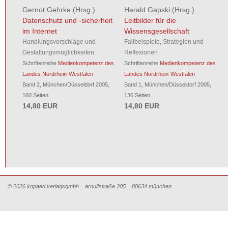
Gernot Gehrke
(Hrsg.)
Harald Gapski
(Hrsg.)
Datenschutz und -sicherheit
Leitbilder für die
im Internet
Wissensgesellschaft
Handlungsvorschläge und
Fallbeispiele, Strategien und
Gestaltungsmöglichkeiten
Reﬂexionen
Schriftenreihe
Medienkompetenz des
Schriftenreihe
Medienkompetenz des
Landes Nordrhein-Westfalen
Landes Nordrhein-Westfalen
Band 2, München/Düsseldorf 2005,
Band 1, München/Düsseldorf 2005,
160 Seiten
136 Seiten
14,80 EUR
14,80 EUR
© 2026 kopaed verlagsgmbh _ arnulfstraße 205 _ 80634 münchen