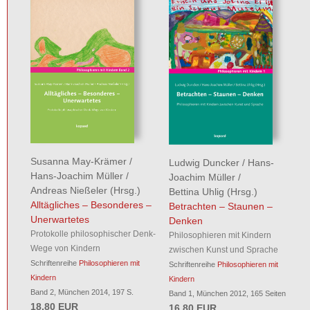
Susanna May-Krämer
/
Ludwig Duncker
/
Hans-
Hans-Joachim Müller
/
Joachim Müller
/
Andreas Nießeler
(Hrsg.)
Bettina Uhlig
(Hrsg.)
Alltägliches – Besonderes –
Betrachten – Staunen –
Unerwartetes
Denken
Protokolle philosophischer Denk-
Philosophieren mit Kindern
Wege von Kindern
zwischen Kunst und Sprache
Schriftenreihe
Philosophieren mit
Schriftenreihe
Philosophieren mit
Kindern
Kindern
Band 2, München 2014, 197 S.
Band 1, München 2012, 165 Seiten
18,80 EUR
16,80 EUR