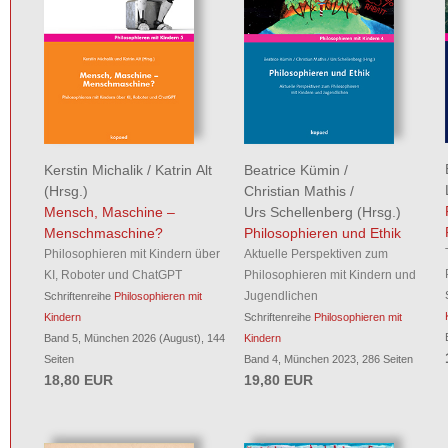
Kerstin Michalik
/
Katrin Alt
Beatrice Kümin
/
(Hrsg.)
Christian Mathis
/
Mensch, Maschine –
Urs Schellenberg
(Hrsg.)
Menschmaschine?
Philosophieren und Ethik
Philosophieren mit Kindern über
Aktuelle Perspektiven zum
KI, Roboter und ChatGPT
Philosophieren mit Kindern und
Jugendlichen
Schriftenreihe
Philosophieren mit
Kindern
Schriftenreihe
Philosophieren mit
Band 5, München 2026 (August), 144
Kindern
Seiten
Band 4, München 2023, 286 Seiten
18,80 EUR
19,80 EUR