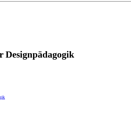
ur Designpädagogik
gik