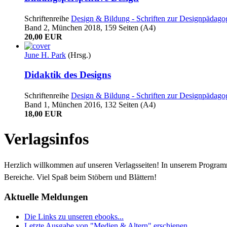
Schriftenreihe
Design & Bildung - Schriften zur Designpädago
Band 2, München 2018, 159 Seiten (A4)
20,00 EUR
June H. Park
(Hrsg.)
Didaktik des Designs
Schriftenreihe
Design & Bildung - Schriften zur Designpädago
Band 1, München 2016, 132 Seiten (A4)
18,00 EUR
Verlagsinfos
Herzlich willkommen auf unseren Verlagsseiten! In unserem Progra
Bereiche. Viel Spaß beim Stöbern und Blättern!
Aktuelle Meldungen
Die Links zu unseren ebooks...
Letzte Ausgabe von "Medien & Altern" erschienen