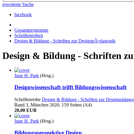
erweiterte Suche
facebook
Gesamtprogramm
Schriftenreihen
Design & Bildung - Schriften zur DesignpÃ¤dagogik
Design & Bildung - Schriften z
June H. Park
(Hrsg.)
Designwissenschaft trifft Bildungswissenschaft
Schriftenreihe
Design & Bildung - Schriften zur Designpädago
Band 3, München 2020, 159 Seiten (A4)
20,00 EUR
June H. Park
(Hrsg.)
Bildungsperspektive Design