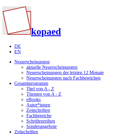
kopaed
DE
EN
Neuerscheinungen
aktuelle Neuerscheinungen
Neuerscheinungen der letzten 12 Monate
Neuerscheinungen nach Fachbereichen
Gesamtprogramm
Titel von A - Z
Themen von A - Z
eBooks
Autor*innen
Zeitschriften
Fachbereiche
Schriftenreihen
Sonderangebote
Zeitschriften