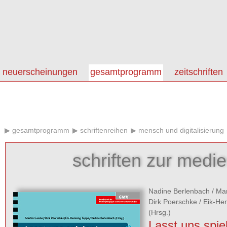
neuerscheinungen
gesamtprogramm
zeitschriften
gesamtprogramm
schriftenreihen
mensch und digitalisierung
schriften zur medi
Nadine Berlenbach
/
Mar
Dirk Poerschke
/
Eik-He
(Hrsg.)
Lasst uns spie