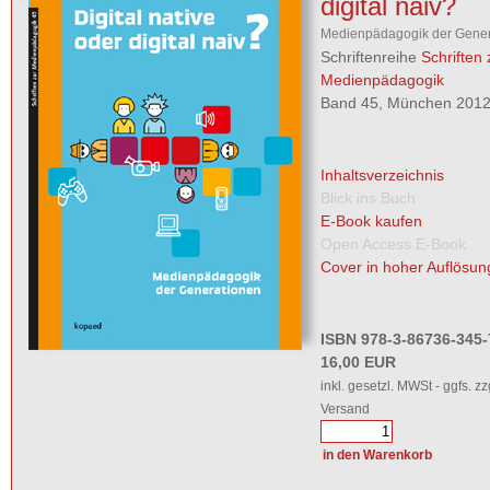
digital naiv?
Medienpädagogik der Gener
Schriftenreihe
Schriften 
Medienpädagogik
Band 45, München 2012,
Inhaltsverzeichnis
Blick ins Buch
E-Book kaufen
Open Access E-Book
Cover in hoher Auflösun
ISBN 978-3-86736-345-
16,00 EUR
inkl. gesetzl. MWSt - ggfs. zz
Versand