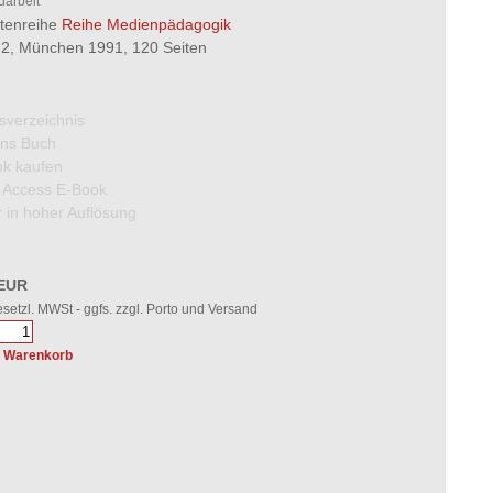
arbeit
ftenreihe
Reihe Medienpädagogik
2, München 1991, 120 Seiten
tsverzeichnis
 ins Buch
k kaufen
 Access E-Book
 in hoher Auflösung
 EUR
gesetzl. MWSt - ggfs. zzgl. Porto und Versand