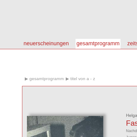
neuerscheinungen
gesamtprogramm
zeit
gesamtprogramm
titel von a - z
Helga
Fas
Nachd