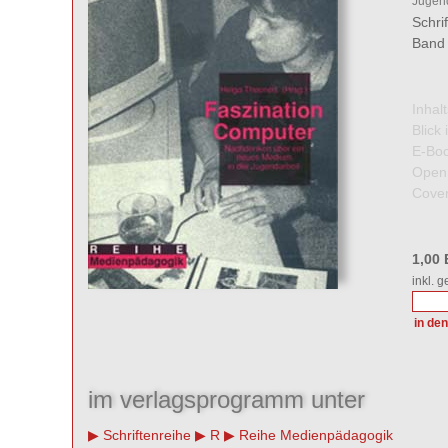
Jugend
Schri
Band 
Inhal
Blick
E-Boo
Open
Cover
1,00
inkl. 
im verlagsprogramm unter
Schriftenreihe
R
Reihe Medienpädagogik