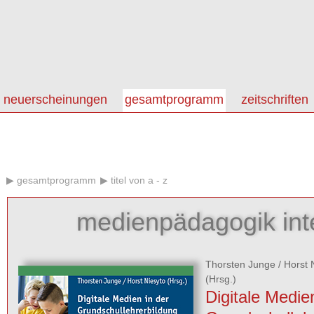
neuerscheinungen
gesamtprogramm
zeitschriften
gesamtprogramm
titel von a - z
medienpädagogik inte
Thorsten Junge
/
Horst 
(Hrsg.)
Digitale Medie