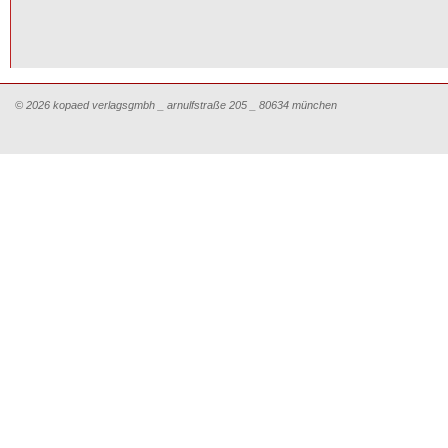
© 2026 kopaed verlagsgmbh _ arnulfstraße 205 _ 80634 münchen