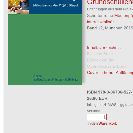
Grundschulleh
Erfahrungen aus dem Projek
Schriftenreihe
Medienpä
interdisziplinär
Band 12, München 2019,
Inhaltsverzeichnis
Blick ins Buch
E-Book kaufen
Open Access E-Book
Cover in hoher Auflösun
ISBN 978-3-86736-527-
26,80 EUR
inkl. gesetzl. MWSt - ggfs. zz
Versand