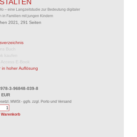
STALTEN
 – eine Langzeitstudie zur Bedeutung digitaler
 in Familien mit jungen Kindern
en 2021, 291 Seiten
tsverzeichnis
 ins Buch
k kaufen
 Access E-Book
 in hoher Auflösung
 978-3-96848-039-8
0 EUR
gesetzl. MWSt - ggfs. zzgl. Porto und Versand