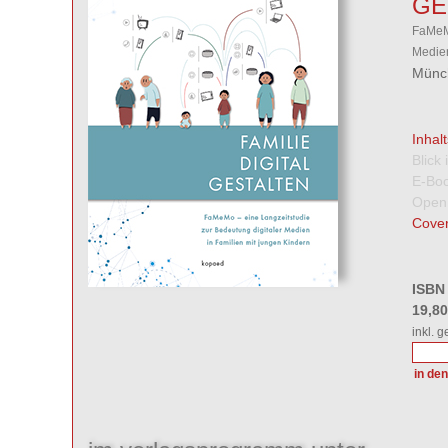
GE
FaMeMo
Medien
Münch
Inhal
Blick
E-Boo
Open
Cover
ISBN
19,8
inkl. 