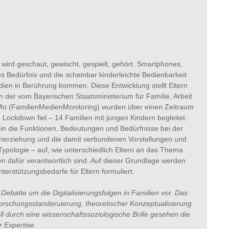
s wird geschaut, gewischt, gespielt, gehört. Smartphones,
es Bedürfnis und die scheinbar kinderleichte Bedienbarkeit
edien in Berührung kommen. Diese Entwicklung stellt Eltern
 der vom Bayerischen Staatsministerium für Familie, Arbeit
Mo (FamilienMedienMonitoring) wurden über einen Zeitraum
Lockdown fiel – 14 Familien mit jungen Kindern begleitet.
, in die Funktionen, Bedeutungen und Bedürfnisse bei der
enerziehung und die damit verbundenen Vorstellungen und
 Typologie – auf, wie unterschiedlich Eltern an das Thema
 dafür verantwortlich sind. Auf dieser Grundlage werden
erstützungsbedarfe für Eltern formuliert.
 Debatte um die Digitalisierungsfolgen in Familien vor. Das
Forschungsstanderuierung, theoretischer Konzeptualisierung
l durch eine wissenschaftssoziologische Brille gesehen die
 Expertise.