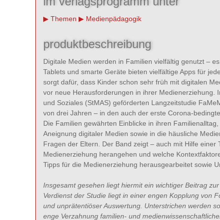
im verlagsprogramm unter
Themen
Medienpädagogik
produktbeschreibung
Digitale Medien werden in Familien vielfältig genutzt – e
Tablets und smarte Geräte bieten vielfältige Apps für jed
sorgt dafür, dass Kinder schon sehr früh mit digitalen M
vor neue Herausforderungen in ihrer Medienerziehung. In
und Soziales (StMAS) geförderten Langzeitstudie FaMe
von drei Jahren – in den auch der erste Corona-bedingte 
Die Familien gewährten Einblicke in ihren Familienalltag
Aneignung digitaler Medien sowie in die häusliche Medi
Fragen der Eltern. Der Band zeigt – auch mit Hilfe einer
Medienerziehung herangehen und welche Kontextfaktoren
Tipps für die Medienerziehung herausgearbeitet sowie Unt
Insgesamt gesehen liegt hiermit ein wichtiger Beitrag zur
Verdienst der Studie liegt in einer engen Kopplung von 
und unprätentiöser Auswertung. Unterstrichen werden sol
enge Verzahnung familien- und medienwissenschaftlicher