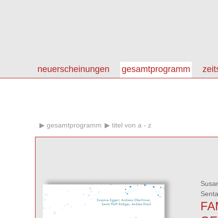
neuerscheinungen
gesamtprogramm
zeit
gesamtprogramm
titel von a - z
Susa
Senta
FA