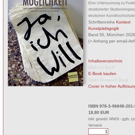
Eine Untersuchung zu Funkt
strukturierter Studieneinga
deutschen Kunsthochschule
Schriftenreihe
Kontext
Kunstpädagogik
Band 55, München 2026,
(+ Anhang per email-Anf
Inhaltsverzeichnis
Blick ins Buch
E-Book kaufen
Open Access E-Book
Cover in hoher Auflösun
ISBN 978-3-96848-201-
18,80 EUR
inkl. gesetzl. MWSt - ggfs. zz
Versand