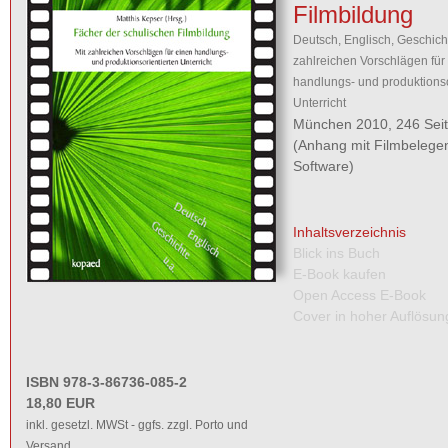
Filmbildung
Deutsch, Englisch, Geschichte
zahlreichen Vorschlägen für
handlungs- und produktionso
Unterricht
München 2010, 246 Sei
(Anhang mit Filmbelege
Software)
Inhaltsverzeichnis
Blick ins Buch
E-Book kaufen
Open Access E-Book
Cover in hoher Auflösun
ISBN 978-3-86736-085-2
18,80 EUR
inkl. gesetzl. MWSt - ggfs. zzgl. Porto und
Versand