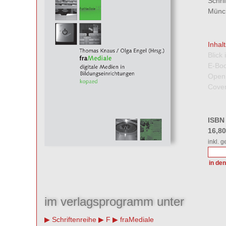
Schri
Münch
Inhal
Blick
E-Boo
Open
Cover
ISBN
16,8
inkl. 
im verlagsprogramm unter
Schriftenreihe
F
fraMediale