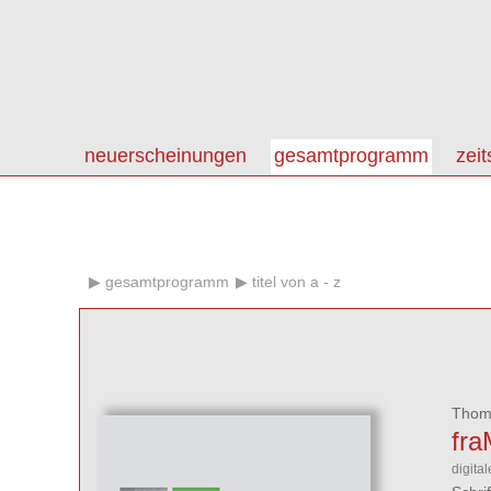
neuerscheinungen
gesamtprogramm
zeit
gesamtprogramm
titel von a - z
Thom
fra
digita