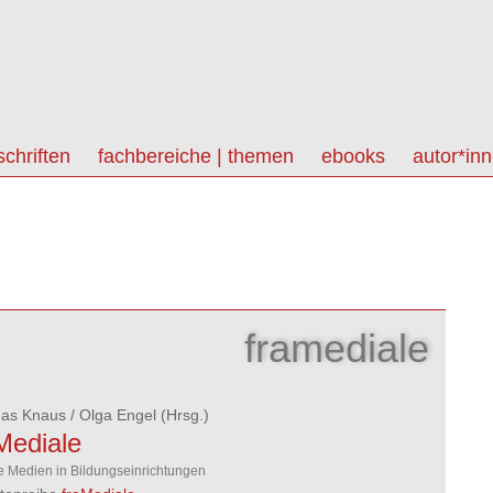
schriften
fachbereiche | themen
ebooks
autor*in
framediale
as Knaus
/
Olga Engel
(Hrsg.)
Mediale
le Medien in Bildungseinrichtungen