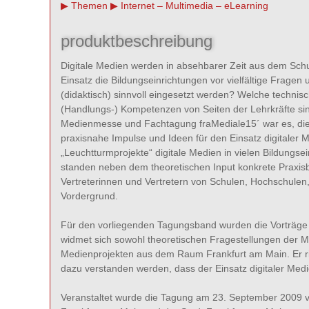
Themen
Internet – Multimedia – eLearning
produktbeschreibung
Digitale Medien werden in absehbarer Zeit aus dem Schul
Einsatz die Bildungseinrichtungen vor vielfältige Frage
(didaktisch) sinnvoll eingesetzt werden? Welche techni
(Handlungs-) Kompetenzen von Seiten der Lehrkräfte sind
Medienmesse und Fachtagung fraMediale15´ war es, die 
praxisnahe Impulse und Ideen für den Einsatz digitaler 
„Leuchtturmprojekte“ digitale Medien in vielen Bildungse
standen neben dem theoretischen Input konkrete Praxisb
Vertreterinnen und Vertretern von Schulen, Hochschulen
Vordergrund.
Für den vorliegenden Tagungsband wurden die Vorträge u
widmet sich sowohl theoretischen Fragestellungen der M
Medienprojekten aus dem Raum Frankfurt am Main. Er richt
dazu verstanden werden, dass der Einsatz digitaler Medi
Veranstaltet wurde die Tagung am 23. September 2009 v