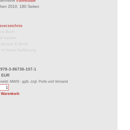
ftenreihe
fraMediale
en 2010, 180 Seiten
tsverzeichnis
 ins Buch
k kaufen
 Access E-Book
 in hoher Auflösung
 978-3-86736-107-1
0 EUR
gesetzl. MWSt - ggfs. zzgl. Porto und Versand