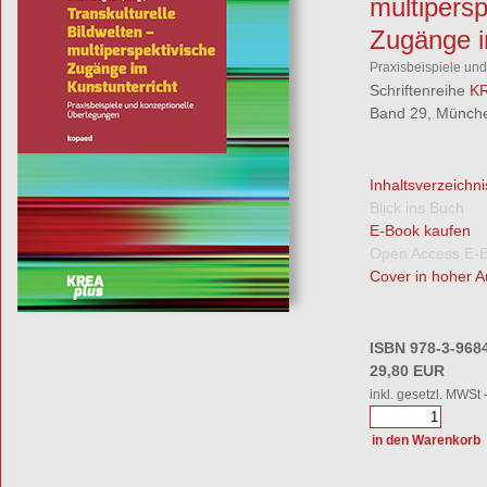
multipersp
Zugänge i
Praxisbeispiele un
Schriftenreihe
KR
Band 29, Münche
Inhaltsverzeichni
Blick ins Buch
E-Book kaufen
Open Access E-
Cover in hoher A
ISBN 978-3-968
29,80 EUR
inkl. gesetzl. MWSt 