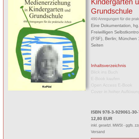
Kindergarten 
Grundschule
490 Anregungen für die prakt
Eine Dokumentation, hg.
Freiwilligen Selbstkontr
(FSF), Berlin; München 
Seiten
Inhaltsverzeichnis
Blick ins Buch
E-Book kaufen
Open Access E-Book
Cover in hoher Auflösun
ISBN 978-3-929061-30-
12,80 EUR
inkl. gesetzl. MWSt - ggfs. zz
Versand