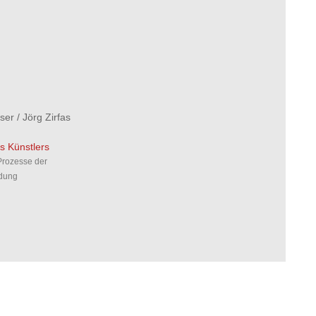
ser
/
Jörg Zirfas
s Künstlers
Prozesse der
ldung