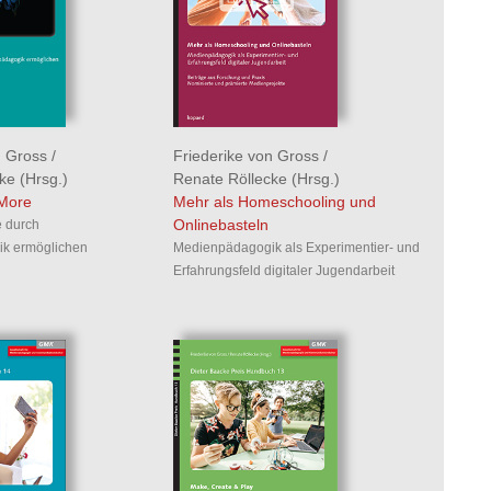
Friederike von Gross
/
n Gross
/
Renate Röllecke
(Hrsg.)
cke
(Hrsg.)
Mehr als Homeschooling und
 More
Onlinebasteln
e durch
Medienpädagogik als Experimentier- und
k ermöglichen
Erfahrungsfeld digitaler Jugendarbeit