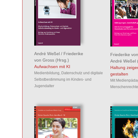
André Weßel
/
Friederike
Friederike vo
von Gross
(Hrsg.)
André Weßel
(
Aufwachsen mit KI
Haltung zeige
Medienbildung, Datenschutz und digitale
gestalten
Selbstbestimmung im Kindes- und
Mit Medienpädag
Jugendalter
Menschenrecht