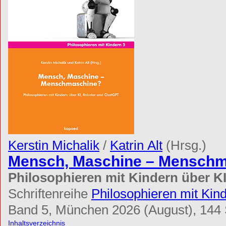
Fachbereich kunst/pädagogik
Fachbereich kultur/pädagogik
Themen von A-Z
eBooks
eBooks kaufen
Open Access eBooks
autor*innen
Service
Autor*innen
Leser*innen
Buchhandel
Anzeigenkund*innen
Bestellmöglichkeiten
Externe Links
Newsletter abonnieren/k
Produktsicherheitsverordnung
Kerstin Michalik
/
Katrin Alt
(Hrsg.)
Mensch, Maschine – Mensch
Philosophieren mit Kindern über K
Schriftenreihe
Philosophieren mit Kin
Band 5, München 2026 (August), 144 
Inhaltsverzeichnis