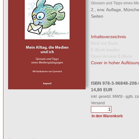
Glossen und Tipps eines M
2., erw. Auflage, Münch
Seiten
Inhaltsverzeichnis
Blick ins Buch
E-Book kaufen
Open Access E-Book
Cover in hoher Auflösun
ISBN 978-3-96848-208-
14,80 EUR
inkl. gesetzl. MWSt - ggfs. zz
Versand