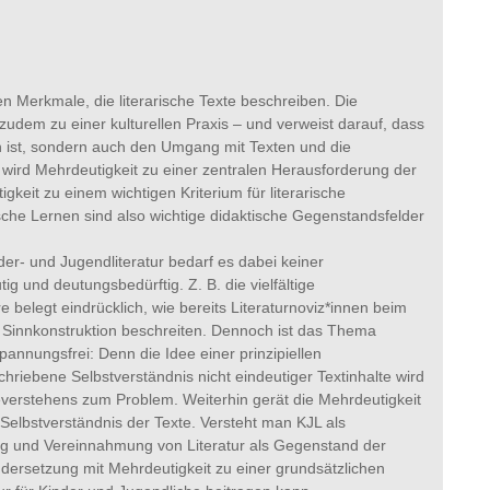
n Merkmale, die literarische Texte beschreiben. Die
 zudem zu einer kulturellen Praxis – und verweist darauf, dass
 ist, sondern auch den Umgang mit Texten und die
t wird Mehrdeutigkeit zu einer zentralen Herausforderung der
gkeit zu einem wichtigen Kriterium für literarische
sche Lernen sind also wichtige didaktische Gegenstandsfelder
r- und Jugendliteratur bedarf es dabei keiner
 und deutungsbedürftig. Z. B. die vielfältige
belegt eindrücklich, wie bereits Literaturnoviz*innen beim
Sinnkonstruktion beschreiten. Dennoch ist das Thema
pannungsfrei: Denn die Idee einer prinzipiellen
chriebene Selbstverständnis nicht eindeutiger Textinhalte wird
everstehens zum Problem. Weiterhin gerät die Mehrdeutigkeit
elbstverständnis der Texte. Versteht man KJL als
g und Vereinnahmung von Literatur als Gegenstand der
ndersetzung mit Mehrdeutigkeit zu einer grundsätzlichen