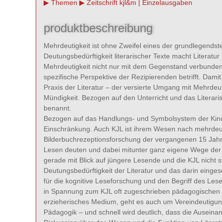
Themen
Zeitschrift kjl&m | Einzelausgaben
produktbeschreibung
Mehrdeutigkeit ist ohne Zweifel eines der grundlegendste
Deutungsbedürftigkeit literarischer Texte macht Literatur
Mehrdeutigkeit nicht nur mit dem Gegenstand verbunden
spezifische Perspektive der Rezipierenden betrifft. Dami
Praxis der Literatur – der versierte Umgang mit Mehrdeuti
Mündigkeit. Bezogen auf den Unterricht und das Literari
benannt.
Bezogen auf das Handlungs- und Symbolsystem der Kinde
Einschränkung. Auch KJL ist ihrem Wesen nach mehrdeutig
Bilderbuchrezeptionsforschung der vergangenen 15 Jahre 
Lesen deuten und dabei mitunter ganz eigene Wege der 
gerade mit Blick auf jüngere Lesende und die KJL nicht s
Deutungsbedürftigkeit der Literatur und das darin einges
für die kognitive Leseforschung und den Begriff des Les
in Spannung zum KJL oft zugeschrieben pädagogischen S
erzieherisches Medium, geht es auch um Vereindeutigun
Pädagogik – und schnell wird deutlich, dass die Auseina