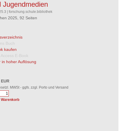
d Jugendmedien
25.3 | forschung.schule.bibliothek
en 2025, 92 Seiten
tsverzeichnis
 ins Buch
k kaufen
 Access E-Book
 in hoher Auflösung
0 EUR
gesetzl. MWSt - ggfs. zzgl. Porto und Versand