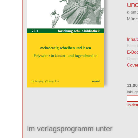
un
kjl&m 
Münch
Inhal
Blick
E-Boo
Open
Cover
11,0
inkl. 
im verlagsprogramm unter