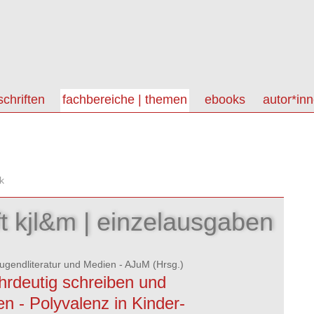
schriften
fachbereiche | themen
ebooks
autor*in
k
ft kjl&m | einzelausgaben
gendliteratur und Medien - AJuM
(Hrsg.)
rdeutig schreiben und
en - Polyvalenz in Kinder-