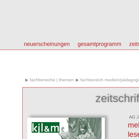
neuerscheinungen
gesamtprogramm
zeit
fachbereiche | themen
fachbereich medien/pädagogi
zeitschri
AG Ju
meh
les