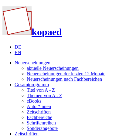
kopaed
DE
EN
Neuerscheinungen
aktuelle Neuerscheinungen
Neuerscheinungen der letzten 12 Monate
Neuerscheinungen nach Fachbereichen
Gesamtprogramm
Titel von A - Z
Themen von A - Z
eBooks
Autor*innen
Zeitschriften
Fachbereiche
Schriftenreihen
Sonderangebote
Zeitschriften