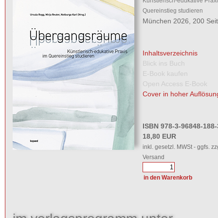
Künstlerisch-edukative Praxi
Quereinstieg studieren
München 2026, 200 Sei
Inhaltsverzeichnis
Blick ins Buch
E-Book kaufen
Open Access E-Book
Cover in hoher Auflösun
ISBN 978-3-96848-188-
18,80 EUR
inkl. gesetzl. MWSt - ggfs. zz
Versand