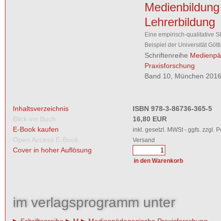
Medienbildung 
Lehrerbildung
Eine empirisch-qualitative S
Beispiel der Universität Gött
Schriftenreihe
Medienpä
Praxisforschung
Band 10, München 2016,
Inhaltsverzeichnis
ISBN 978-3-86736-365-5
Blick ins Buch
16,80 EUR
E-Book kaufen
inkl. gesetzl. MWSt - ggfs. zzgl. 
Open Access E-Book
Versand
Cover in hoher Auflösung
im verlagsprogramm unter