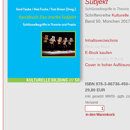
Subjekt
Schlüsselbegriffe in Theorie
Schriftenreihe
Kulturelle
Band 50, München 2017,
Inhaltsverzeichnis
Blick ins Buch
E-Book kaufen
Open Access E-Book
Cover in hoher Auflösun
ISBN 978-3-86736-450-
29,80 EUR
inkl. gesetzl. MWSt - ggfs. zz
Versand