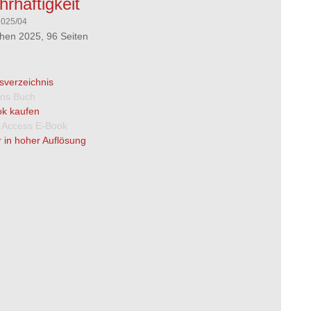
rhaftigkeit
2025/04
en 2025, 96 Seiten
tsverzeichnis
 ins Buch
k kaufen
 Access E-Book
 in hoher Auflösung