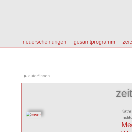
neuerscheinungen
gesamtprogramm
zeit
autor*innen
zei
Kathr
Insti
Med