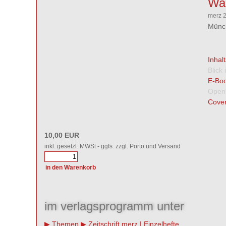
Wah
merz 
Münch
Inhal
Blick
E-Boo
Open
Cover
10,00 EUR
inkl. gesetzl. MWSt - ggfs. zzgl. Porto und Versand
im verlagsprogramm unter
Themen
Zeitschrift merz | Einzelhefte