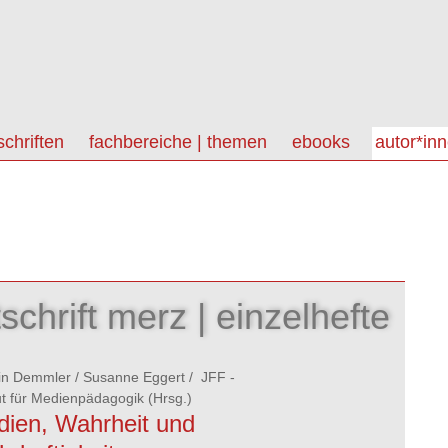
schriften
fachbereiche | themen
ebooks
autor*in
tschrift merz | einzelhefte
in Demmler
/
Susanne Eggert
/
JFF -
tut für Medienpädagogik
(Hrsg.)
ien, Wahrheit und