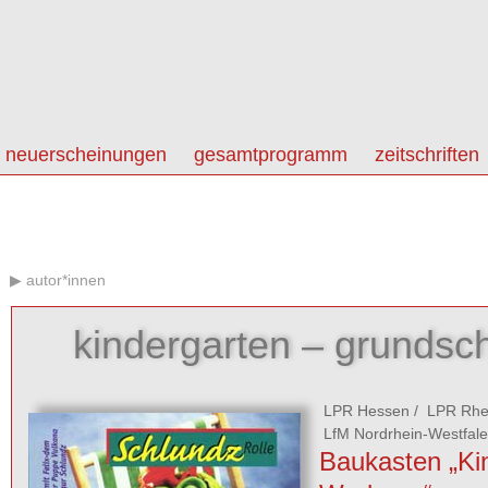
neuerscheinungen
gesamtprogramm
zeitschriften
autor*innen
kindergarten – grundsch
LPR Hessen
/
LPR Rhei
LfM Nordrhein-Westfal
Baukasten „Ki