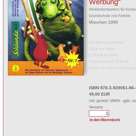
Werbung“
Medienkompetenz für Kinder
Grundschule und Familie
München 1999
Inhaltsverzeichnis
Blick ins Buch
E-Book kaufen
Open Access E-Book
Cover in hoher Auflösun
ISBN 978-3-929061-86-
49,00 EUR
inkl. gesetzl. MWSt - ggfs. zz
Versand