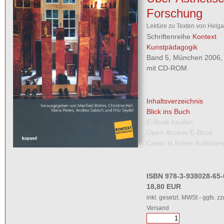
Forschung
Lektüre zu Texten von Helg
Schriftenreihe
Kontext
Kunstpädagogik
Band 5, München 2006, 
mit CD-ROM
Inhaltsverzeichnis
Blick ins Buch
E-Book kaufen
Open Access E-Book
Cover in hoher Auflösun
ISBN 978-3-938028-65-
18,80 EUR
inkl. gesetzl. MWSt - ggfs. zz
Versand