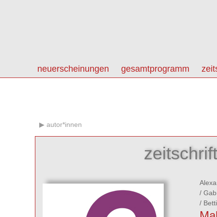
neuerscheinungen
gesamtprogramm
zeit
autor*innen
zeitschri
Alexa
/
Gabr
/
Bett
Ma