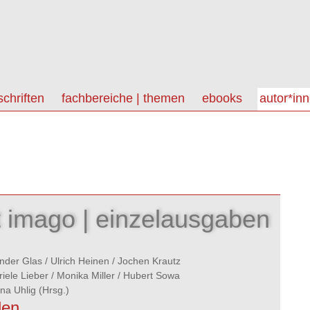
schriften
fachbereiche | themen
ebooks
autor*in
ft imago | einzelausgaben
nder Glas
/
Ulrich Heinen
/
Jochen Krautz
iele Lieber
/
Monika Miller
/
Hubert Sowa
ina Uhlig
(Hrsg.)
len