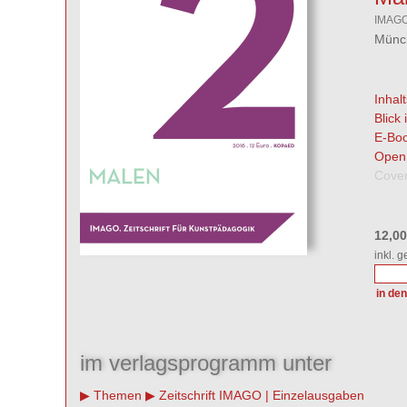
IMAGO 
Münch
Inhal
Blick
E-Boo
Open
Cover
12,0
inkl. 
im verlagsprogramm unter
Themen
Zeitschrift IMAGO | Einzelausgaben