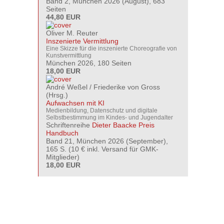
Band 2, München 2026 (August), 683
Seiten
44,80 EUR
Oliver M. Reuter
Inszenierte Vermittlung
Eine Skizze für die inszenierte Choreografie von
Kunstvermittlung
München 2026, 180 Seiten
18,00 EUR
André Weßel
/
Friederike von Gross
(Hrsg.)
Aufwachsen mit KI
Medienbildung, Datenschutz und digitale
Selbstbestimmung im Kindes- und Jugendalter
Schriftenreihe
Dieter Baacke Preis
Handbuch
Band 21, München 2026 (September),
165 S. (10 € inkl. Versand für GMK-
Mitglieder)
18,00 EUR