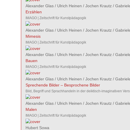
Alexander Glas
/
Ulrich Heinen
/
Jochen Krautz
/
Gabriel
Erzählen
IMAGO | Zeitschrift für Kunstpädagogik
Alexander Glas
/
Ulrich Heinen
/
Jochen Krautz
/
Gabriel
Mimesis
IMAGO | Zeitschrift für Kunstpädagogik
Alexander Glas
/
Ulrich Heinen
/
Jochen Krautz
/
Gabriel
Bauen
IMAGO | Zeitschrift für Kunstpädagogik
Alexander Glas
/
Ulrich Heinen
/
Jochen Krautz
/
Gabriel
Sprechende Bilder – Besprochene Bilder
Bild, Begriff und Sprachhandeln in der deiktisch-imaginativen Ver
Alexander Glas
/
Ulrich Heinen
/
Jochen Krautz
/
Gabriel
Malen
IMAGO | Zeitschrift für Kunstpädagogik
Hubert Sowa