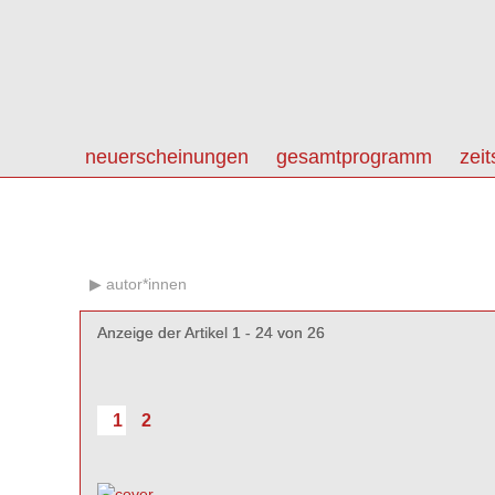
neuerscheinungen
gesamtprogramm
zeit
autor*innen
Anzeige der Artikel 1 - 24 von 26
Anzeige der Artikel 1 - 24 von 26
1
2