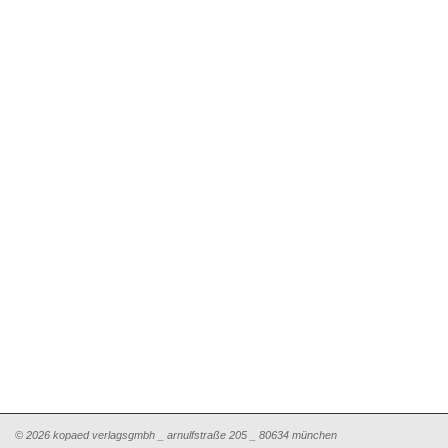
© 2026 kopaed verlagsgmbh _ arnulfstraße 205 _ 80634 münchen