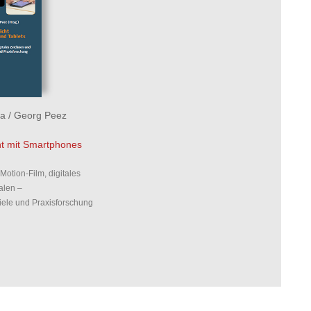
a
/
Georg Peez
ht mit Smartphones
Motion-Film, digitales
alen –
iele und Praxisforschung