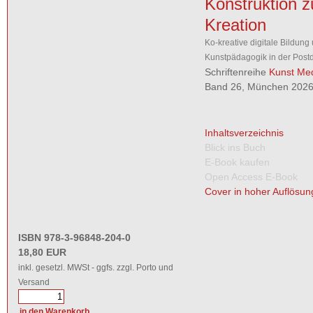
Konstruktion z
Kreation
Ko-kreative digitale Bildung
Kunstpädagogik in der Postdi
Schriftenreihe
Kunst Med
Band 26, München 2026,
Inhaltsverzeichnis
Blick ins Buch
E-Book kaufen
Open Access E-Book
Cover in hoher Auflösun
ISBN 978-3-96848-204-0
18,80 EUR
inkl. gesetzl. MWSt - ggfs. zzgl. Porto und
Versand