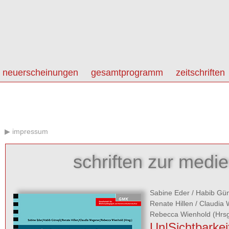
neuerscheinungen
gesamtprogramm
zeitschriften
impressum
schriften zur medi
Sabine Eder
/
Habib Gün
Renate Hillen
/
Claudia
Rebecca Wienhold
(Hrsg
Un|Sichtbarkei