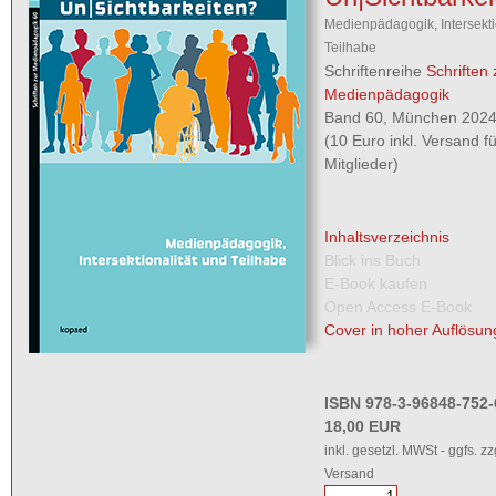
Medienpädagogik, Intersekti
Teilhabe
Schriftenreihe
Schriften 
Medienpädagogik
Band 60, München 2024,
(10 Euro inkl. Versand 
Mitglieder)
Inhaltsverzeichnis
Blick ins Buch
E-Book kaufen
Open Access E-Book
Cover in hoher Auflösun
ISBN 978-3-96848-752-
18,00 EUR
inkl. gesetzl. MWSt - ggfs. zz
Versand