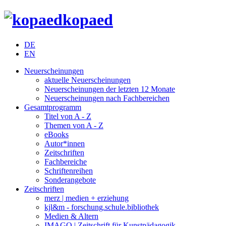
kopaed
DE
EN
Neuerscheinungen
aktuelle Neuerscheinungen
Neuerscheinungen der letzten 12 Monate
Neuerscheinungen nach Fachbereichen
Gesamtprogramm
Titel von A - Z
Themen von A - Z
eBooks
Autor*innen
Zeitschriften
Fachbereiche
Schriftenreihen
Sonderangebote
Zeitschriften
merz | medien + erziehung
kjl&m - forschung.schule.bibliothek
Medien & Altern
IMAGO | Zeitschrift für Kunstpädagogik