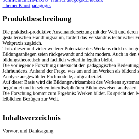
Themen
Kunstpädagogik
Produktbeschreibung
Die praktisch-produktive Auseinandersetzung mit der Welt und deren 
gestalterischen Handlungsraum, fördert das Verständnis technischer F
Weltpraxis zugleich.
Trotz dieser und vieler weiterer Potenziale des Werkens rückt es i
Bildungsanliegen seien rückgewandt und nicht modern. Auch in den sc
bildungstheoretisch und fachlich weiterhin legitim bleibt.
Die vorliegende Forschung untersucht den pädagogischen Bedeutungs
Jahrhunderts. Anhand der Frage, was am und im Werken als bildend z
Analyse ausgewählter Fachmodelle, aufgearbei-tet.
Auf dieser Basis wird die Bildungswirksamkeit des Werkens systemati
begründet und in seinen interdisziplinären Bildungsweisen analysiert.
Die Forschung kommt zum Ergebnis: Werken bildet. Es spricht den Mens
leiblichen Bezügen zur Welt.
Inhaltsverzeichnis
Vorwort und Danksagung