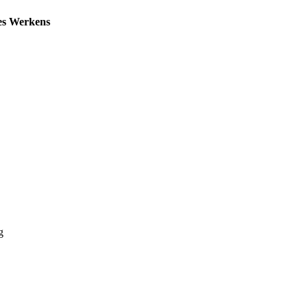
des Werkens
g