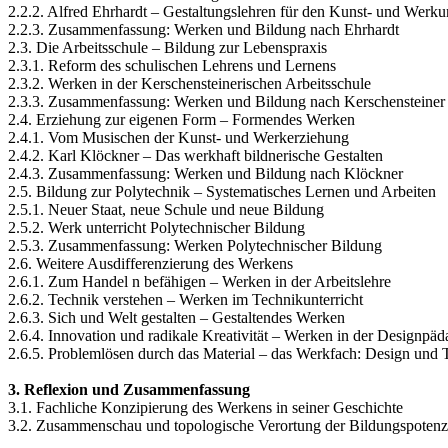
2.2.2. Alfred Ehrhardt – Gestaltungslehren für den Kunst- und Werkun
2.2.3. Zusammenfassung: Werken und Bildung nach Ehrhardt
2.3. Die Arbeitsschule – Bildung zur Lebenspraxis
2.3.1. Reform des schulischen Lehrens und Lernens
2.3.2. Werken in der Kerschensteinerischen Arbeitsschule
2.3.3. Zusammenfassung: Werken und Bildung nach Kerschensteiner
2.4. Erziehung zur eigenen Form – Formendes Werken
2.4.1. Vom Musischen der Kunst- und Werkerziehung
2.4.2. Karl Klöckner – Das werkhaft bildnerische Gestalten
2.4.3. Zusammenfassung: Werken und Bildung nach Klöckner
2.5. Bildung zur Polytechnik – Systematisches Lernen und Arbeiten
2.5.1. Neuer Staat, neue Schule und neue Bildung
2.5.2. Werk unterricht Polytechnischer Bildung
2.5.3. Zusammenfassung: Werken Polytechnischer Bildung
2.6. Weitere Ausdifferenzierung des Werkens
2.6.1. Zum Handel n befähigen – Werken in der Arbeitslehre
2.6.2. Technik verstehen – Werken im Technikunterricht
2.6.3. Sich und Welt gestalten – Gestaltendes Werken
2.6.4. Innovation und radikale Kreativität – Werken in der Designpä
2.6.5. Problemlösen durch das Material – das Werkfach: Design und 
3. Reflexion und Zusammenfassung
3.1. Fachliche Konzipierung des Werkens in seiner Geschichte
3.2. Zusammenschau und topologische Verortung der Bildungspotenz