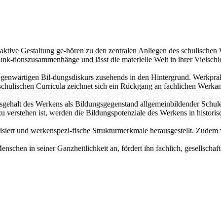
aktive Gestaltung ge-hören zu den zentralen Anliegen des schulischen
unk-tionszusammenhänge und lässt die materielle Welt in ihrer Vielschi
m gegenwärtigen Bil-dungsdiskurs zusehends in den Hintergrund. Werkp
hulischen Curricula zeichnet sich ein Rückgang an fachlichen Werkante
gehalt des Werkens als Bildungsgegenstand allgemeinbildender Schule
u verstehen ist, werden die Bildungspotenziale des Werkens in histor
siert und werkenspezi-fische Strukturmerkmale herausgestellt. Zudem w
chen in seiner Ganzheitlichkeit an, fördert ihn fachlich, gesellschaft