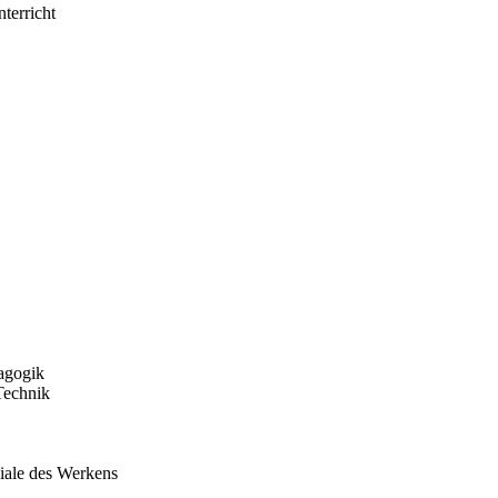
terricht
dagogik
Technik
iale des Werkens