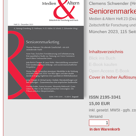
Clemens Schwender
(Hr
Seniorenmarke
Medien & Altern Heft 23 (Dez
Zeitschrift für Forschung und
München 2023, 115 Sei
Inhaltsverzeichnis
Blick ins Buch
E-Book kaufen
Open Access E-Book
Cover in hoher Auflösun
ISSN 2195-3341
15,00 EUR
inkl. gesetzl. MWSt - ggfs. zz
Versand