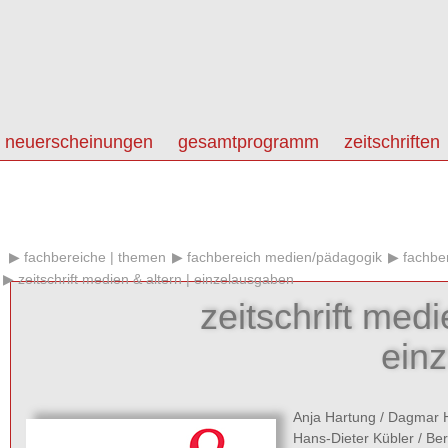
neuerscheinungen
gesamtprogramm
zeitschriften
fachbereiche | themen
fachbereich medien/pädagogik
fachbe
zeitschrift medien & altern | einzelausgaben
zeitschrift medi
ein
Anja Hartung
/
Dagmar 
Hans-Dieter Kübler
/
Ber